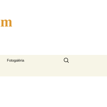
um
Hľadať:
Fotogaléria