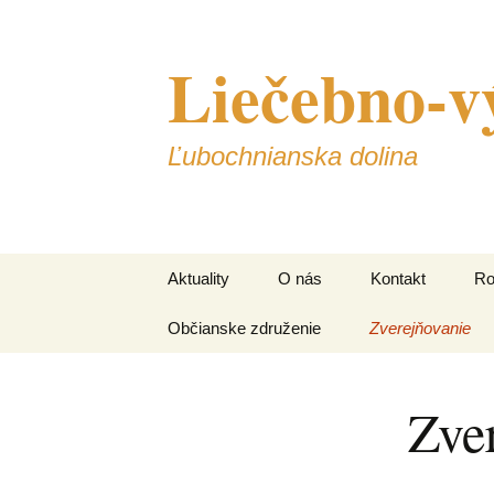
Liečebno-v
Ľubochnianska dolina
Preskočiť
Aktuality
O nás
Kontakt
Ro
na
obsah
Občianske združenie
Zverejňovanie
1.
Faktúry
2.
ro
Zve
Objednávky
3.
Zmluvy
4.