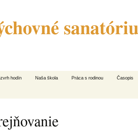
ýchovné sanatóri
zvrh hodín
Naša škola
Práca s rodinou
Časopis
 skupina (2. ročník)
Organizácia
 skupina (3. a 4.
Zamestnanci
čník)
rejňovanie
Tlačivá
 skupina (4. ročník)
Odkazy na linky pomoci
 skupina (4. a 5.