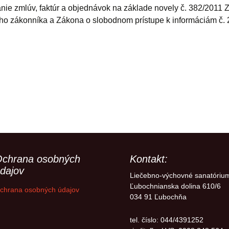
čník)
nie zmlúv, faktúr a objednávok na základe novely č. 382/2011 Z
anie
o zákonníka a Zákona o slobodnom prístupe k informáciám č.
chrana osobných
Kontakt:
dajov
Liečebno-výchovné sanatóriu
Ľubochnianska dolina 610/6
chrana osobných údajov
034 91 Ľubochňa
tel. číslo: 044/4391252